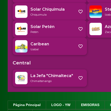
Página Principal
LOGO - YW
EMISORAS