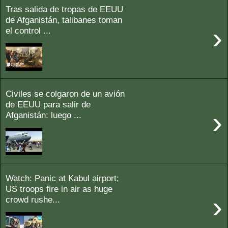
Tras salida de tropas de EEUU
de Afganistán, talibanes toman
›
el control ...
Civiles se colgaron de un avión
de EEUU para salir de
›
Afganistán: luego ...
Watch: Panic at Kabul airport;
US troops fire in air as huge
›
crowd rushe...