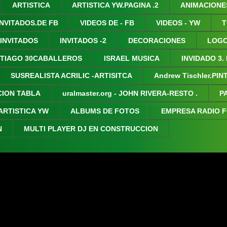
ARTISTICA
ARTISTICA YW.PAGINA .2
ANIMACIONE
INVITADOS.DE FB
VIDEOS DE - FB
VIDEOS - YW
T
 INVITADOS
INVITADOS -2
DECORACIONES
LOGO
TIAGO 30CABALLEROS
ISRAEL MUSICA
INVIDADO 3.
SUSREALISTA ACRILIC -ARTISITCA
Andrew Tischler.PI
CION TABLA
uralmaster.org - JOHN RIVERA-RESTO .
P
ARTISTICA YW
ALBUMS DE FOTOS
EMPRESA RADIO 
N
MULTI PLAYER DJ EN CONSTRUCCION