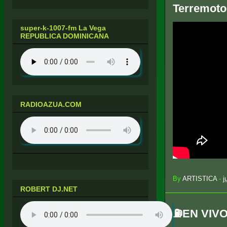
Terremoto
super-k-1007-fm La Vega
REPUBLICA DOMINICANA
RADIOAZUA.COM
By
ARTISTICA
-
j
ROBERT DJ.NET
⛽️EN VIVO: