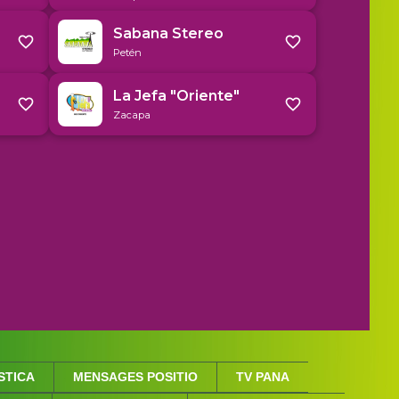
STICA
MENSAGES POSITIO
TV PANA