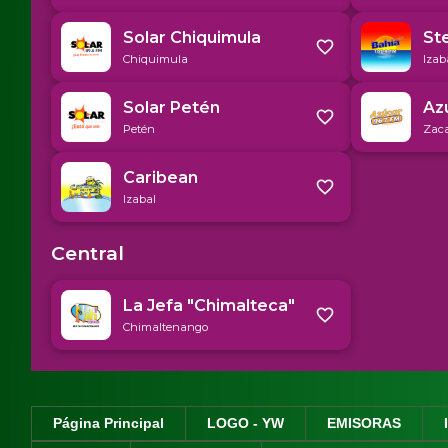
Página Principal
LOGO - YW
EMISORAS