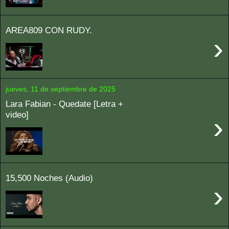
AREA809 CON RUDY.
›
jueves, 11 de septiembre de 2025
Lara Fabian - Quedate [Letra +
video]
›
15,500 Noches (Audio)
›