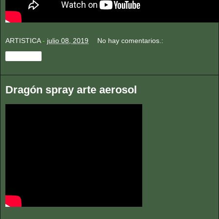
ARTISTICA
-
julio 08, 2019
No hay comentarios.:
Compartir
Dragón spray arte aerosol