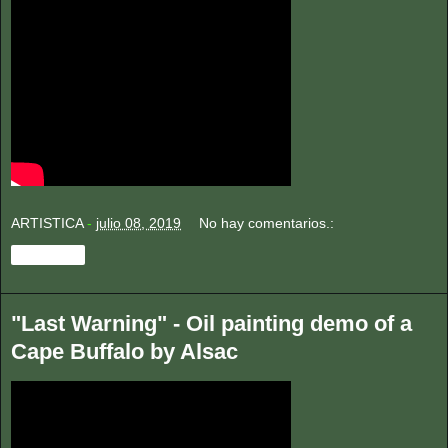
ARTISTICA
-
julio 08, 2019
No hay comentarios.:
Compartir
"Last Warning" - Oil painting demo of a
Cape Buffalo by Alsac