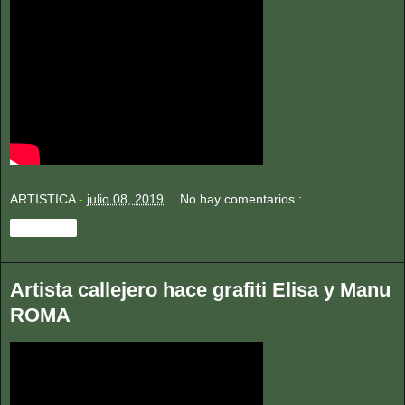
ARTISTICA
-
julio 08, 2019
No hay comentarios.:
Compartir
Artista callejero hace grafiti Elisa y Manu
ROMA