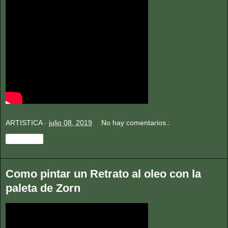
ARTISTICA
-
julio 08, 2019
No hay comentarios.:
Compartir
Como pintar un Retrato al oleo con la
paleta de Zorn