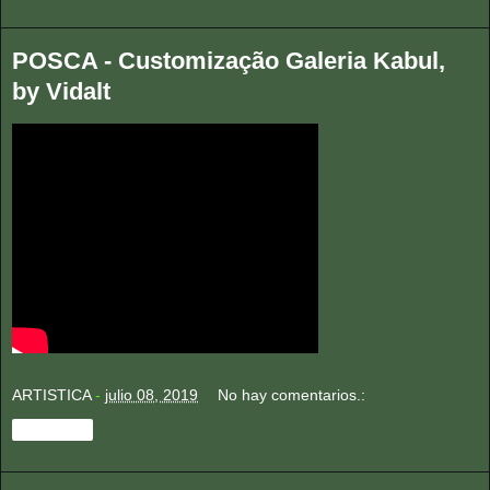
POSCA - Customização Galeria Kabul,
by Vidalt
ARTISTICA
-
julio 08, 2019
No hay comentarios.:
Compartir