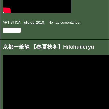
ARTISTICA
-
julio 08, 2019
No hay comentarios.:
Compartir
京都一筆龍 【春夏秋冬】Hitohuderyu