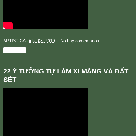
ARTISTICA
-
julio 08, 2019
No hay comentarios.:
Compartir
22 Ý TƯỞNG TỰ LÀM XI MĂNG VÀ ĐẤT
SÉT