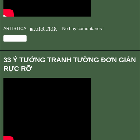
ARTISTICA
-
julio 08, 2019
No hay comentarios.:
Compartir
33 Ý TƯỞNG TRANH TƯỜNG ĐƠN GIẢN
RỰC RỠ