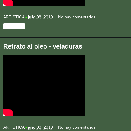
ARTISTICA
-
julio 08, 2019
No hay comentarios.:
Compartir
Retrato al oleo - veladuras
ARTISTICA
-
julio 08, 2019
No hay comentarios.: