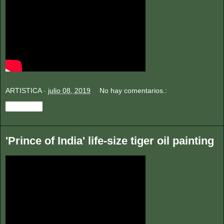
ARTISTICA
-
julio 08, 2019
No hay comentarios.:
Compartir
'Prince of India' life-size tiger oil painting