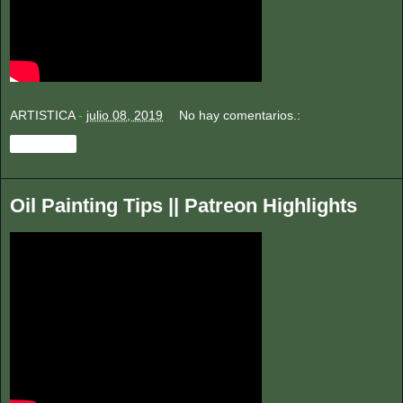
ARTISTICA
-
julio 08, 2019
No hay comentarios.:
Compartir
Oil Painting Tips || Patreon Highlights