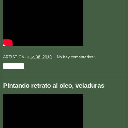
ARTISTICA
-
julio 08, 2019
No hay comentarios.:
Compartir
Pintando retrato al oleo, veladuras