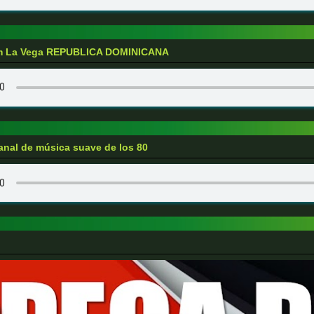
fm La Vega REPUBLICA DOMINICANA
anal de música suave de los 80