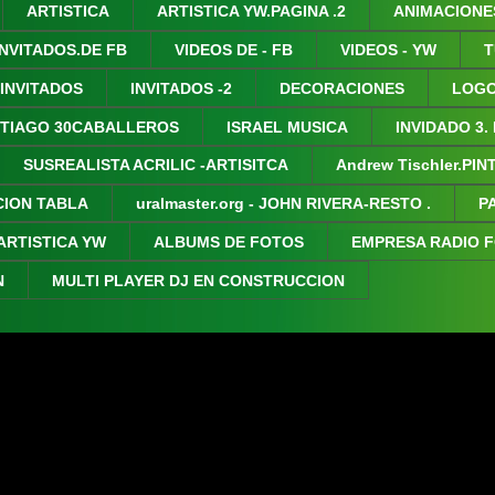
ARTISTICA
ARTISTICA YW.PAGINA .2
ANIMACIONE
INVITADOS.DE FB
VIDEOS DE - FB
VIDEOS - YW
T
 INVITADOS
INVITADOS -2
DECORACIONES
LOGO
TIAGO 30CABALLEROS
ISRAEL MUSICA
INVIDADO 3.
SUSREALISTA ACRILIC -ARTISITCA
Andrew Tischler.PI
CION TABLA
uralmaster.org - JOHN RIVERA-RESTO .
P
ARTISTICA YW
ALBUMS DE FOTOS
EMPRESA RADIO 
N
MULTI PLAYER DJ EN CONSTRUCCION