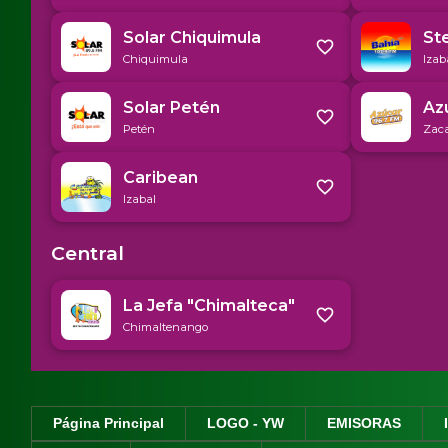
Página Principal
LOGO - YW
EMISORAS