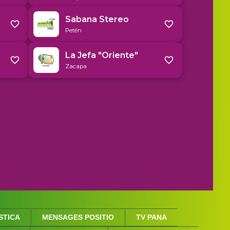
STICA
MENSAGES POSITIO
TV PANA