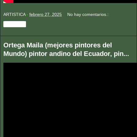
ARTISTICA
-
febrero 27, 2025
No hay comentarios.:
Compartir
Ortega Maila (mejores pintores del
Mundo) pintor andino del Ecuador, pin...