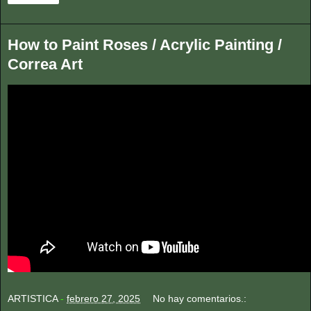
How to Paint Roses / Acrylic Painting /
Correa Art
ARTISTICA
-
febrero 27, 2025
No hay comentarios.: