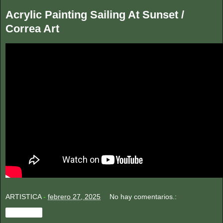
Acrylic Painting Sailing At Sunset /
Correa Art
ARTISTICA
-
febrero 27, 2025
No hay comentarios.:
Compartir