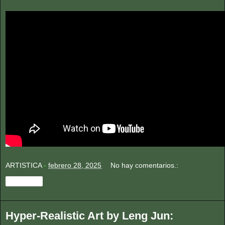
ARTISTICA
-
febrero 28, 2025
No hay comentarios.:
Compartir
Hyper-Realistic Art by Leng Jun: