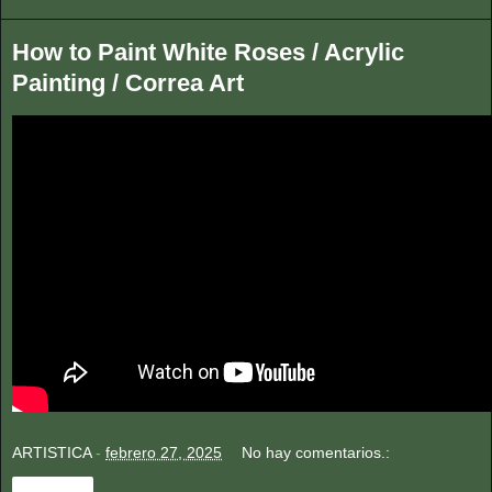
How to Paint White Roses / Acrylic
Painting / Correa Art
ARTISTICA
-
febrero 27, 2025
No hay comentarios.:
Compartir