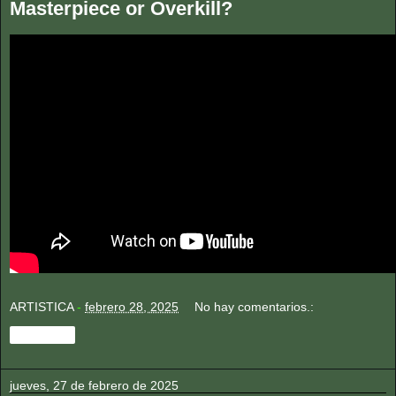
Masterpiece or Overkill?
ARTISTICA
-
febrero 28, 2025
No hay comentarios.:
Compartir
jueves, 27 de febrero de 2025