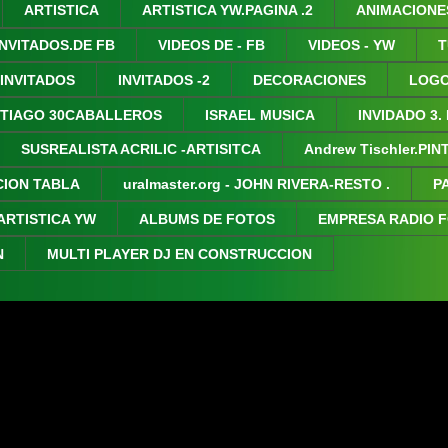
ARTISTICA
ARTISTICA YW.PAGINA .2
ANIMACIONE
INVITADOS.DE FB
VIDEOS DE - FB
VIDEOS - YW
T
 INVITADOS
INVITADOS -2
DECORACIONES
LOGO
TIAGO 30CABALLEROS
ISRAEL MUSICA
INVIDADO 3.
SUSREALISTA ACRILIC -ARTISITCA
Andrew Tischler.PI
CION TABLA
uralmaster.org - JOHN RIVERA-RESTO .
P
ARTISTICA YW
ALBUMS DE FOTOS
EMPRESA RADIO 
N
MULTI PLAYER DJ EN CONSTRUCCION