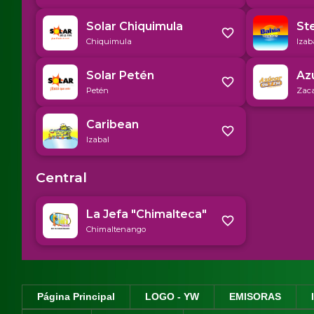
Página Principal
LOGO - YW
EMISORAS