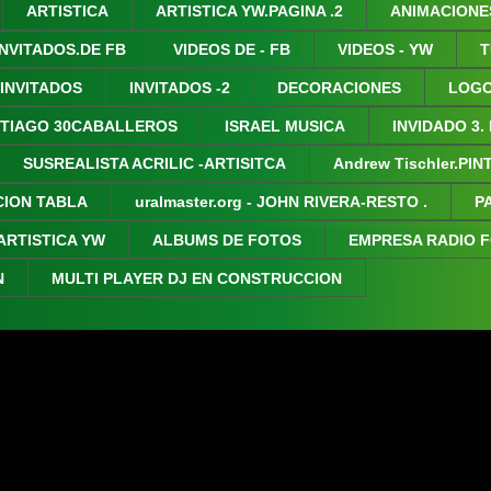
ARTISTICA
ARTISTICA YW.PAGINA .2
ANIMACIONE
INVITADOS.DE FB
VIDEOS DE - FB
VIDEOS - YW
T
 INVITADOS
INVITADOS -2
DECORACIONES
LOGO
TIAGO 30CABALLEROS
ISRAEL MUSICA
INVIDADO 3.
SUSREALISTA ACRILIC -ARTISITCA
Andrew Tischler.PI
CION TABLA
uralmaster.org - JOHN RIVERA-RESTO .
P
ARTISTICA YW
ALBUMS DE FOTOS
EMPRESA RADIO 
N
MULTI PLAYER DJ EN CONSTRUCCION