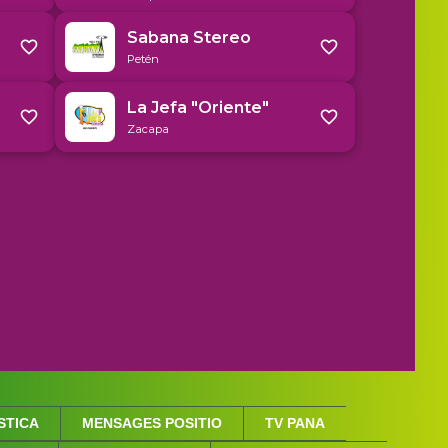
STICA
MENSAGES POSITIO
TV PANA