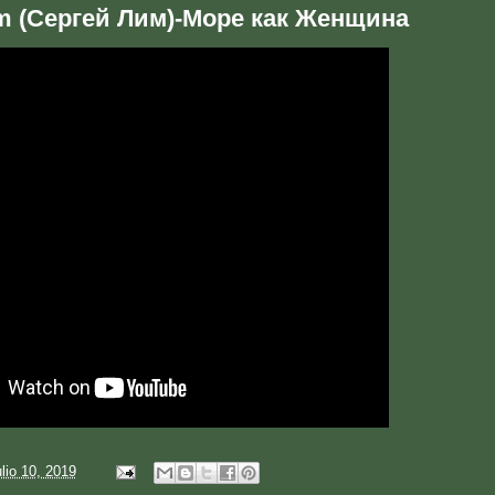
m (Сергей Лим)-Море как Женщина
ulio 10, 2019