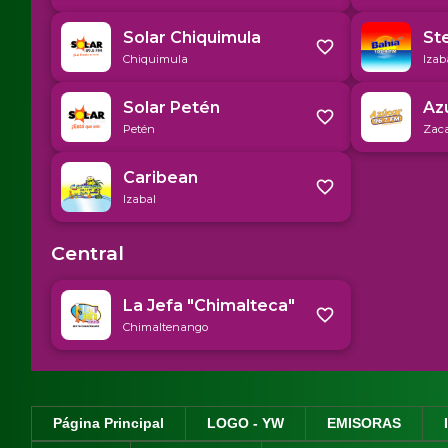
Página Principal
LOGO - YW
EMISORAS