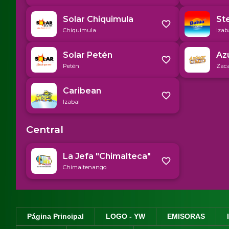
Página Principal
LOGO - YW
EMISORAS