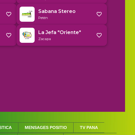
STICA
MENSAGES POSITIO
TV PANA