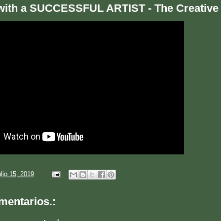
 with a SUCCESSFUL ARTIST - The Creative 
ulio 15, 2019
mentarios.: